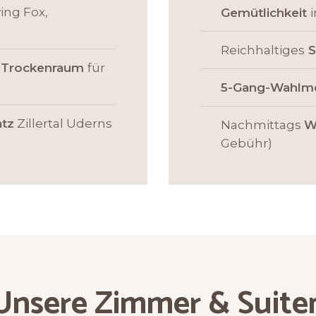
ying Fox,
Gemütlichkeit
Reichhaltiges
S
 Trockenraum
für
5-Gang-Wahl
atz
Zillertal Uderns
Nachmittags
W
Gebühr)
Unsere Zimmer & Suite