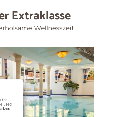
r Extraklasse
e erholsame Wellnesszeit!