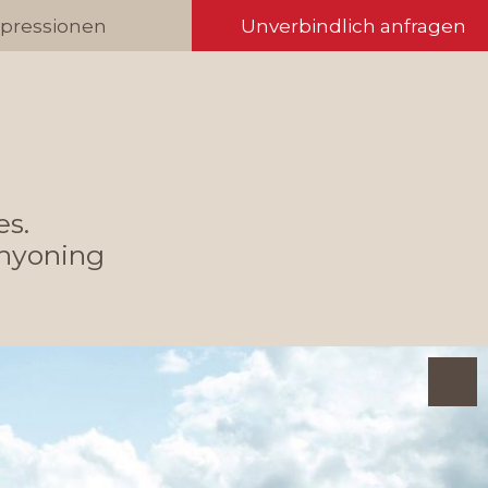
pressionen
pressionen
Unverbindlich anfragen
es.
anyoning