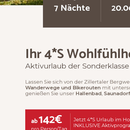
7 Nächte
20.06
Ihr 4*S Wohlfühlhot
Aktivurlaub der Sonderklasse
Lassen Sie sich von der Zillertaler Bergw
Wanderwege und Bikerouten
mit unters
genießen Sie unser
Hallenbad
,
Saunadorf
142€
ab
Jetzt 4*S Urlaub im Ho
INKLUSIVE Aktivprog
pro Person/Tag