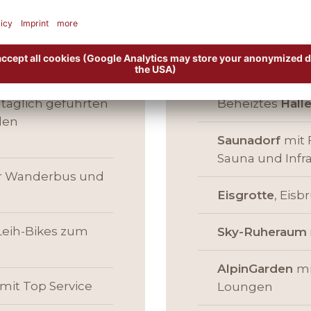
illertals
Wellness und
 täglich geführten
Beheiztes
Hall
den
Saunadorf
mit 
Sauna und Infr
er Wanderbus und
Eisgrotte
, Eis
eih-Bikes zum
Sky-Ruheraum
AlpinGarden
mi
mit Top Service
Loungen