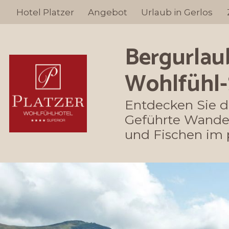
Hotel Platzer
Hotel Platzer
Angebot
Angebot
Urlaub in Gerlos
Urlaub in Gerlos
Bergurlaub
Wohlfühl-
Entdecken Sie das
Geführte Wander
und Fischen im 