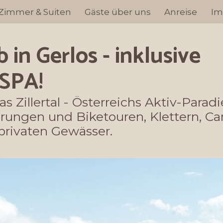
Zimmer & Suiten
Zimmer & Suiten
Gäste über uns
Gäste über uns
Anreise
Anreise
Im
Im
 in Gerlos - inklusive
SPA!
 Zillertal - Österreichs Aktiv-Paradi
ungen und Biketouren, Klettern, C
privaten Gewässer.